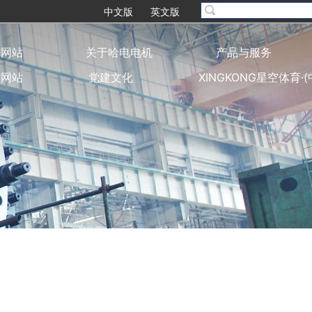
中文版
英文版
方网站
关于哈电电机
产品与服务
方网站
党建文化
XINGKONG星空体育·