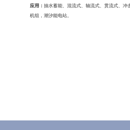
应用：
抽水蓄能、混流式、轴流式、贯流式、冲
机组，潮汐能电站。