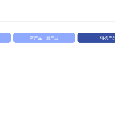
新产品、新产业
辅机产