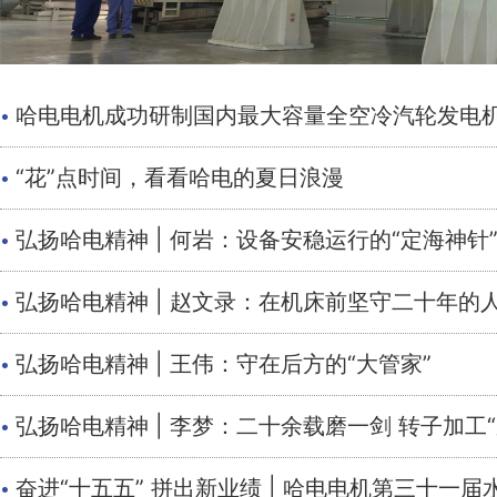
·
哈电电机成功研制国内最大容量全空冷汽轮发电
·
“花”点时间，看看哈电的夏日浪漫
·
弘扬哈电精神 | 何岩：设备安稳运行的“定海神针
·
弘扬哈电精神 | 赵文录：在机床前坚守二十年的
·
弘扬哈电精神 | 王伟：守在后方的“大管家”
·
弘扬哈电精神 | 李梦：二十余载磨一剑 转子加工“
·
奋进“十五五” 拼出新业绩 | 哈电电机第三十一