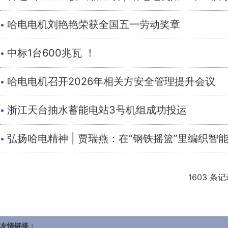
·
哈电电机刘艳艳荣获全国五一劳动奖章
·
中标1台600兆瓦 ！
·
哈电电机召开2026年相关方安全管理提升会议
·
浙江天台抽水蓄能电站3号机组成功投运
·
弘扬哈电精神 | 贾瑞燕：在“钢铁摇篮”里编织智
1603 条记
友情链接：