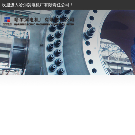
XINGKONG星空体育·(中国)
欢迎进入哈尔滨电机厂有限责任公司！