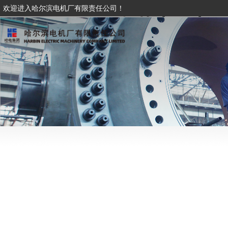
XINGKONG星空体育·(中国)
欢迎进入哈尔滨电机厂有限责任公司！