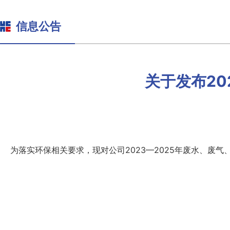
信息公告
关于发布20
为落实环保相关要求，现对公司2023—2025年废水、废气