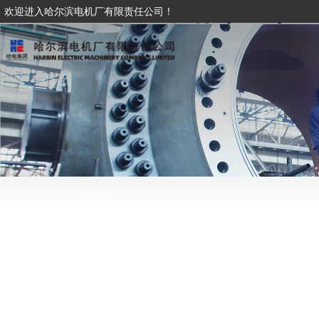
XINGKONG星空体育·(中国)
欢迎进入哈尔滨电机厂有限责任公司！