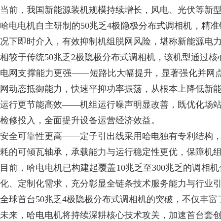
当前，我国新能源装机规模持续增长，风电、光伏等新
哈电电机自主研制的50兆乏4极隐极分布式调相机，精
况下即时介入，有效抑制机组脱网风险，堪称新能源电力
相较于传统50兆乏2极隐极分布式调相机，该机型通过
电网支撑能力更强——短路比大幅提升，显著强化并网点
网动态抵御能力，快速平抑功率振荡，从根本上降低新
运行更节能高效——机组运行噪声明显改善，既优化场
检修投入，全面提升设备运营经济效益。
安全可靠性更高——定子引出线采用哈电独有专利结构
耗的可倾瓦轴承，承载能力与运行稳定性更优，保障机
目前，哈电电机已构建起覆盖10兆乏至300兆乏的调
化、定制化需求，充分彰显全链条技术服务能力与行业
全球首台50兆乏4极隐极分布式调相机的突破，不仅丰
未来，哈电电机将持续深耕核心技术攻关，加速首台套