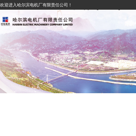
XINGKONG星空体育·(中国)
欢迎进入哈尔滨电机厂有限责任公司！