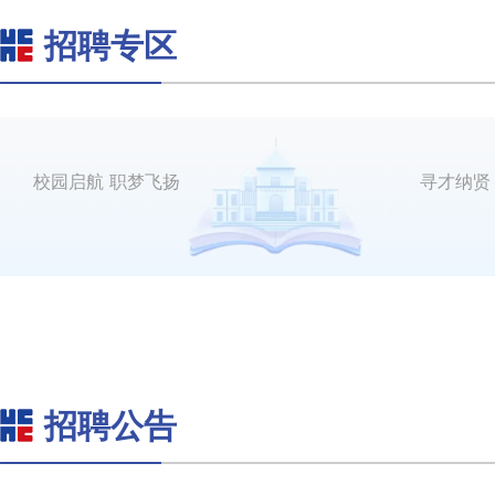
招聘专区
校园启航 职梦飞扬
寻才纳贤
招聘公告