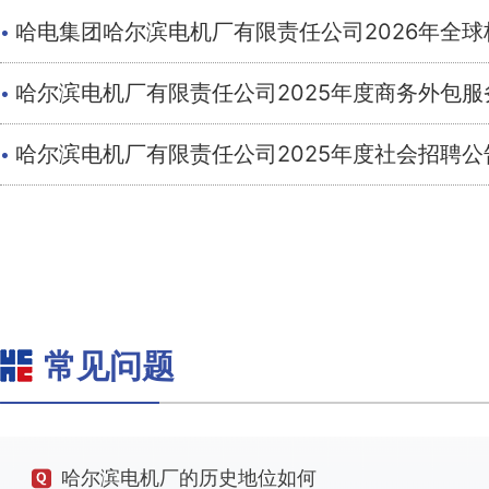
·
哈电集团哈尔滨电机厂有限责任公司2026年全
·
哈尔滨电机厂有限责任公司2025年度商务外包
·
哈尔滨电机厂有限责任公司2025年度社会招聘公
常见问题
哈尔滨电机厂的历史地位如何