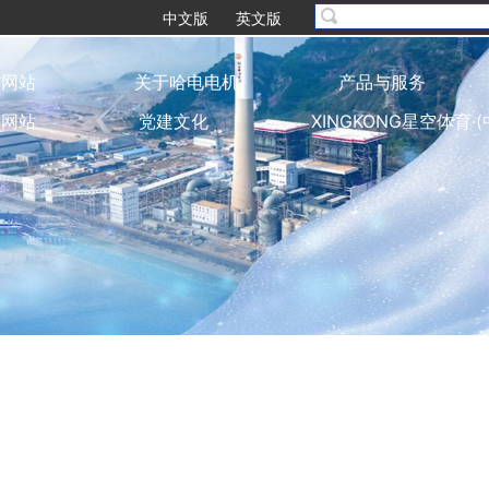
中文版
英文版
方网站
关于哈电电机
产品与服务
方网站
党建文化
XINGKONG星空体育·