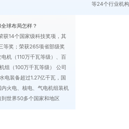
等24个行业机
和全球布局怎样？
荣获14个国家级科技奖项，其
三等奖；荣获265项省部级奖
发电机（110万千瓦等级）、百
机组（100万千瓦等级） 公司
水电装备超过1.27亿千瓦，国
国内火电、核电、气电机组装机
口到世界50多个国家和地区