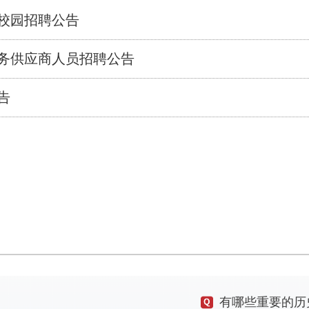
球校园招聘公告
服务供应商人员招聘公告
告
有哪些重要的历