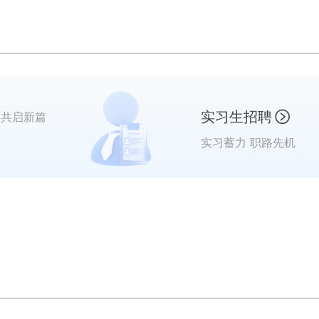
实习生招聘
 共启新篇
实习蓄力 职路先机