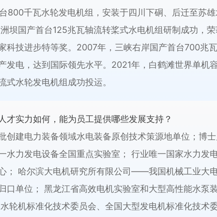
产首台800千瓦水轮发电机组，安装于四川下硐、后迁至苏雄
，葛洲坝国产首台125兆瓦轴流转桨式水电机组研制成功，
家科技进步特等奖。2007年，三峡右岸国产首台700兆
产发电，达到国际领先水平。2021年，白鹤滩世界单机
流式水轮发电机组成功投运。
人才实力如何，能为员工提供哪些发展支持？
批创建电力装备领域水电装备原创技术策源地单位；博士
一水力发电设备全国重点实验室； 行业唯一国家水力发
心； 哈尔滨大电机研究所有限公司——我国机械工业大
归口单位； 黑龙江省高效电机实验室和大型高性能水泵
国水轮机标准化技术委员会、全国大型发电机标准化技术